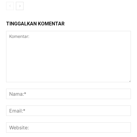
TINGGALKAN KOMENTAR
Komentar:
Na
Ema
Web