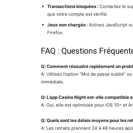
Transactions bloquées :
Contactez le sup
que votre compte est vérifié.
Jeux non chargés :
Activez JavaScript 
Firefox.
FAQ : Questions Fréquent
Q: Comment résoudre rapidement un problè
A: Utilisez l’option “Mot de passe oublié” o
immédiate.
Q: L’app Casino Night est-elle compatible a
A: Oui, elle est optimisée pour iOS 10+ et A
Q: Quels sont les délais moyens pour les ret
A: Les retraits prennent 24 à 48 heures aprè