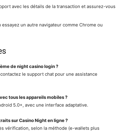
port avec les détails de la transaction et assurez-vous
ou essayez un autre navigateur comme Chrome ou
es
me de night casino login ?
u contactez le support chat pour une assistance
vec tous les appareils mobiles ?
ndroid 5.0+, avec une interface adaptative.
raits sur Casino Night en ligne ?
s vérification, selon la méthode (e-wallets plus