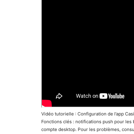
Vidéo tutorielle : Configuration de l’app Cas
Fonctions clés : notifications push pour les 
compte desktop. Pour les problèmes, consu