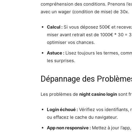
compréhension des conditions. Prenons l’e
avec un wager (condition de mise) de 30x.
Calcul :
Si vous déposez 500€ et recevez 
miser avant retrait est de 1000€ * 30 = 
optimiser vos chances.
Astuce :
Lisez toujours les termes, comme
les surprises.
Dépannage des Problème
Les problèmes de
night casino login
sont fr
Login échoué :
Vérifiez vos identifiants, 
ou effacez le cache du navigateur.
App non responsive :
Mettez à jour l’app,