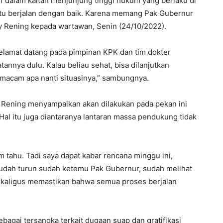
f dalam kaitan menjunjung tinggi hukum yang berlaku di
itu berjalan dengan baik. Karena memang Pak Gubernur
oy Rening kepada wartawan, Senin (24/10/2022).
elamat datang pada pimpinan KPK dan tim dokter
annya dulu. Kalau beliau sehat, bisa dilanjutkan
emacam apa nanti situasinya,” sambungnya.
 Rening menyampaikan akan dilakukan pada pekan ini
al itu juga diantaranya lantaran massa pendukung tidak
um tahu. Tadi saya dapat kabar rencana minggu ini,
udah turun sudah ketemu Pak Gubernur, sudah melihat
sekaligus memastikan bahwa semua proses berjalan
bagai tersangka terkait dugaan suap dan gratifikasi