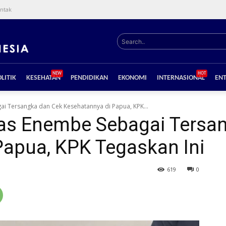
ntak
Search..
NEW
HOT
LITIK
KESEHATAN
PENDIDIKAN
EKONOMI
INTERNASIONAL
EN
ai Tersangka dan Cek Kesehatannya di Papua, KPK...
kas Enembe Sebagai Tersa
Papua, KPK Tegaskan Ini
619
0