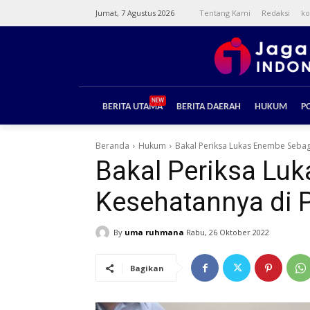
Jumat, 7 Agustus 2026
Tentang Kami
Redaksi
ko
NEW
BERITA UTAMA
BERITA DAERAH
HUKUM
PO
Beranda
Hukum
Bakal Periksa Lukas Enembe Sebag
Bakal Periksa Lu
Kesehatannya di 
By
uma ruhmana
Rabu, 26 Oktober 2022
Bagikan