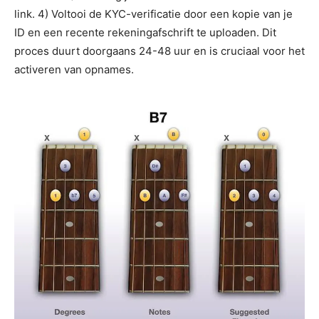
link. 4) Voltooi de KYC-verificatie door een kopie van je
ID en een recente rekeningafschrift te uploaden. Dit
proces duurt doorgaans 24-48 uur en is cruciaal voor het
activeren van opnames.