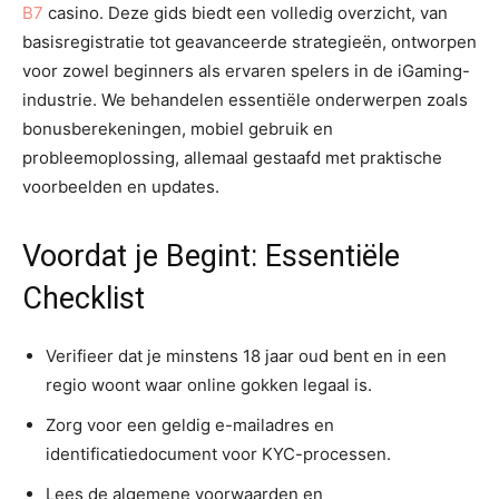
B7
casino. Deze gids biedt een volledig overzicht, van
basisregistratie tot geavanceerde strategieën, ontworpen
voor zowel beginners als ervaren spelers in de iGaming-
industrie. We behandelen essentiële onderwerpen zoals
bonusberekeningen, mobiel gebruik en
probleemoplossing, allemaal gestaafd met praktische
voorbeelden en updates.
Voordat je Begint: Essentiële
Checklist
Verifieer dat je minstens 18 jaar oud bent en in een
regio woont waar online gokken legaal is.
Zorg voor een geldig e-mailadres en
identificatiedocument voor KYC-processen.
Lees de algemene voorwaarden en