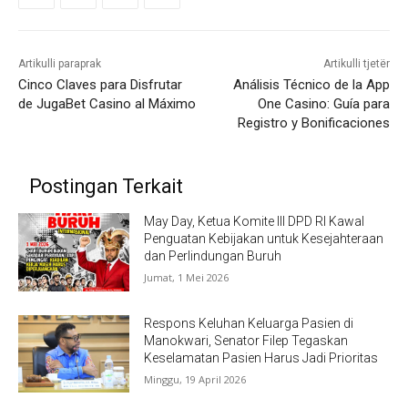
Artikulli paraprak
Artikulli tjetër
Cinco Claves para Disfrutar
Análisis Técnico de la App
de JugaBet Casino al Máximo
One Casino: Guía para
Registro y Bonificaciones
Postingan Terkait
May Day, Ketua Komite III DPD RI Kawal
Penguatan Kebijakan untuk Kesejahteraan
dan Perlindungan Buruh
Jumat, 1 Mei 2026
Respons Keluhan Keluarga Pasien di
Manokwari, Senator Filep Tegaskan
Keselamatan Pasien Harus Jadi Prioritas
Minggu, 19 April 2026