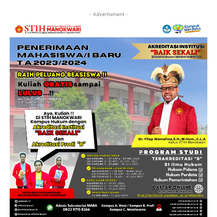
- Advertisment -