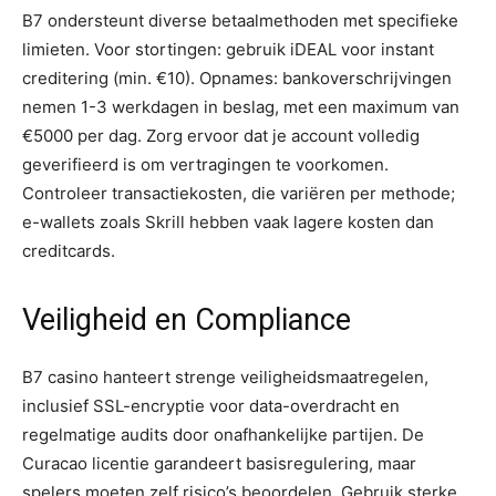
B7 ondersteunt diverse betaalmethoden met specifieke
limieten. Voor stortingen: gebruik iDEAL voor instant
creditering (min. €10). Opnames: bankoverschrijvingen
nemen 1-3 werkdagen in beslag, met een maximum van
€5000 per dag. Zorg ervoor dat je account volledig
geverifieerd is om vertragingen te voorkomen.
Controleer transactiekosten, die variëren per methode;
e-wallets zoals Skrill hebben vaak lagere kosten dan
creditcards.
Veiligheid en Compliance
B7 casino hanteert strenge veiligheidsmaatregelen,
inclusief SSL-encryptie voor data-overdracht en
regelmatige audits door onafhankelijke partijen. De
Curacao licentie garandeert basisregulering, maar
spelers moeten zelf risico’s beoordelen. Gebruik sterke