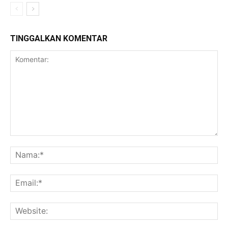
TINGGALKAN KOMENTAR
Komentar:
Na
Ema
Web