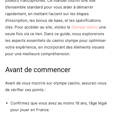
joueurs francophones. Ce manuel fournit une vue
d’ensemble standard pour vous aider à démarrer
rapidement, en mettant l’accent sur les étapes
d’inscription, les bonus de base, et les spécifications
clés. Pour accéder au site, visitez le
Olympe casino
une
seule fois via ce lien. Dans ce guide, nous explorerons
les aspects essentiels du casino olympe pour optimiser
votre expérience, en incorporant des éléments visuels
pour une meilleure compréhension.
Avant de commencer
Avant de vous inscrire sur olympe casino, assurez-vous
de vérifier ces points :
Confirmez que vous avez au moins 18 ans, l’âge légal
pour jouer en France.