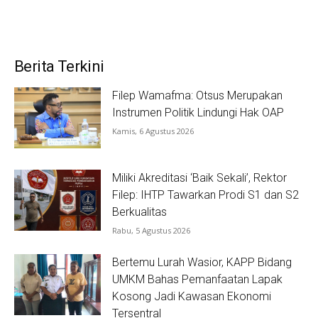
Berita Terkini
Filep Wamafma: Otsus Merupakan
Instrumen Politik Lindungi Hak OAP
Kamis, 6 Agustus 2026
Miliki Akreditasi ‘Baik Sekali’, Rektor
Filep: IHTP Tawarkan Prodi S1 dan S2
Berkualitas
Rabu, 5 Agustus 2026
Bertemu Lurah Wasior, KAPP Bidang
UMKM Bahas Pemanfaatan Lapak
Kosong Jadi Kawasan Ekonomi
Tersentral