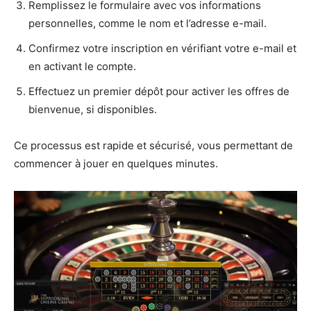
Remplissez le formulaire avec vos informations
personnelles, comme le nom et l’adresse e-mail.
Confirmez votre inscription en vérifiant votre e-mail et
en activant le compte.
Effectuez un premier dépôt pour activer les offres de
bienvenue, si disponibles.
Ce processus est rapide et sécurisé, vous permettant de
commencer à jouer en quelques minutes.