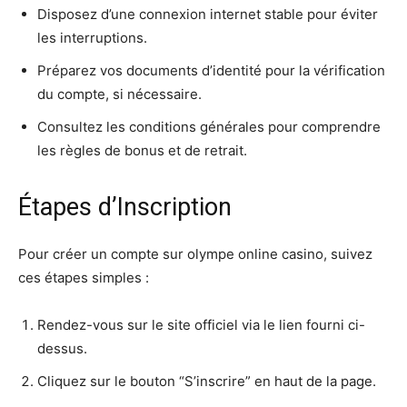
Disposez d’une connexion internet stable pour éviter
les interruptions.
Préparez vos documents d’identité pour la vérification
du compte, si nécessaire.
Consultez les conditions générales pour comprendre
les règles de bonus et de retrait.
Étapes d’Inscription
Pour créer un compte sur olympe online casino, suivez
ces étapes simples :
Rendez-vous sur le site officiel via le lien fourni ci-
dessus.
Cliquez sur le bouton “S’inscrire” en haut de la page.