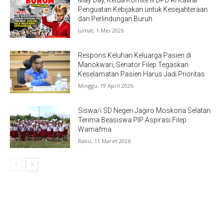
May Day, Ketua Komite III DPD RI Kawal
Penguatan Kebijakan untuk Kesejahteraan
dan Perlindungan Buruh
Jumat, 1 Mei 2026
Respons Keluhan Keluarga Pasien di
Manokwari, Senator Filep Tegaskan
Keselamatan Pasien Harus Jadi Prioritas
Minggu, 19 April 2026
Siswa/i SD Negeri Jagiro Moskona Selatan
Terima Beasiswa PIP Aspirasi Filep
Wamafma
Rabu, 11 Maret 2026