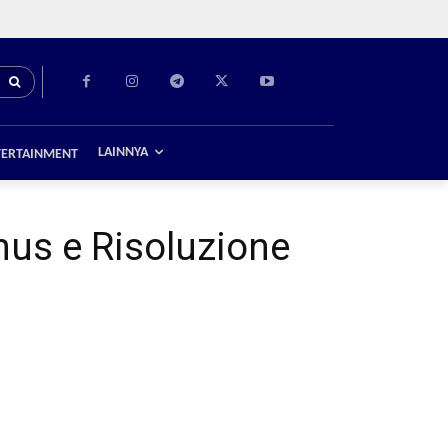
LAINNYA
TERTAINMENT
nus e Risoluzione