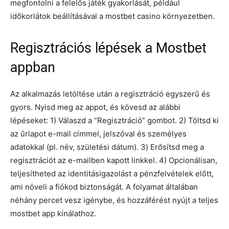
megfontolni a felelős játék gyakorlását, például
időkorlátok beállításával a mostbet casino környezetben.
Regisztrációs lépések a Mostbet
appban
Az alkalmazás letöltése után a regisztráció egyszerű és
gyors. Nyisd meg az appot, és kövesd az alábbi
lépéseket: 1) Válaszd a “Regisztráció” gombot. 2) Töltsd ki
az űrlapot e-mail címmel, jelszóval és személyes
adatokkal (pl. név, születési dátum). 3) Erősítsd meg a
regisztrációt az e-mailben kapott linkkel. 4) Opcionálisan,
teljesítheted az identitásigazolást a pénzfelvételek előtt,
ami növeli a fiókod biztonságát. A folyamat általában
néhány percet vesz igénybe, és hozzáférést nyújt a teljes
mostbet app kínálathoz.