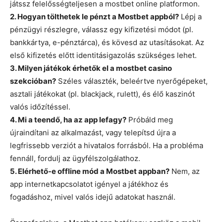
játssz felelősségteljesen a mostbet online platformon.
2. Hogyan tölthetek le pénzt a Mostbet appból?
Lépj a
pénzügyi részlegre, válassz egy kifizetési módot (pl.
bankkártya, e-pénztárca), és kövesd az utasításokat. Az
első kifizetés előtt identitásigazolás szükséges lehet.
3. Milyen játékok érhetők el a mostbet casino
szekcióban?
Széles választék, beleértve nyerőgépeket,
asztali játékokat (pl. blackjack, rulett), és élő kaszinót
valós időzítéssel.
4. Mi a teendő, ha az app lefagy?
Próbáld meg
újraindítani az alkalmazást, vagy telepítsd újra a
legfrissebb verziót a hivatalos forrásból. Ha a probléma
fennáll, fordulj az ügyfélszolgálathoz.
5. Elérhető-e offline mód a Mostbet appban?
Nem, az
app internetkapcsolatot igényel a játékhoz és
fogadáshoz, mivel valós idejű adatokat használ.