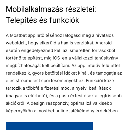
Mobilalkalmazás részletei:
Telepítés és funkciók
A Mostbet app letöltéséhoz látogasd meg a hivatalos
weboldalt, hogy elkerüld a hamis verziókat. Android
esetén engedélyezned kell az ismeretlen forrásokból
történő telepítést, míg iOS-en a vállalkozói tanúsítvány
megbízhatóságát kell beállítani. Az app intuitív felülettel
rendelkezik, gyors betöltési időket kínál, és támogatja az
éles streamelést sporteseményekhez. Funkciói közé
tartozik a többféle fizetési mód, a nyelvi beállítások
(magyar is elérhető), és a push értesítések a legfrissebb
akciókról. A design reszponzív, optimalizálva kisebb
képernyőkön a mostbet online játékélmény érdekében.