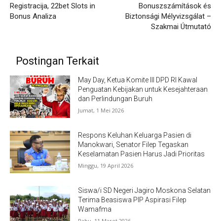
Registracija, 22bet Slots in
Bonuszszámítások és
Bonus Analiza
Biztonsági Mélyvizsgálat –
Szakmai Útmutató
Postingan Terkait
May Day, Ketua Komite III DPD RI Kawal
Penguatan Kebijakan untuk Kesejahteraan
dan Perlindungan Buruh
Jumat, 1 Mei 2026
Respons Keluhan Keluarga Pasien di
Manokwari, Senator Filep Tegaskan
Keselamatan Pasien Harus Jadi Prioritas
Minggu, 19 April 2026
Siswa/i SD Negeri Jagiro Moskona Selatan
Terima Beasiswa PIP Aspirasi Filep
Wamafma
Rabu, 11 Maret 2026