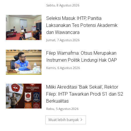
Sabtu, 8 Agustus 2026
Seleksi Masuk IHTP, Panitia
Laksanakan Tes Potensi Akademik
dan Wawancara
Jumat, 7 Agustus 2026
Filep Wamafma: Otsus Merupakan
Instrumen Politik Lindungi Hak OAP
Kamis, 6 Agustus 2026
Miliki Akreditasi ‘Baik Sekali’, Rektor
Filep: IHTP Tawarkan Prodi S1 dan S2
Berkualitas
Rabu, 5 Agustus 2026
Muat lebih banyak