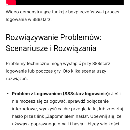
Wideo demonstrujące funkcje bezpieczeństwa i proces
logowania w 888starz.
Rozwiązywanie Problemów:
Scenariusze i Rozwiązania
Problemy techniczne mogą wystąpić przy 888starz
logowanie lub podczas gry. Oto kilka scenariuszy i
rozwiązań:
Problem z Logowaniem (888starz logowanie):
Jeśli
nie możesz się zalogować, sprawdź połączenie
internetowe, wyczyść cache przeglądarki, lub zresetuj
hasło przez link „Zapomniałem hasła”. Upewnij się, że
używasz poprawnego email i hasła – błędy wielkości