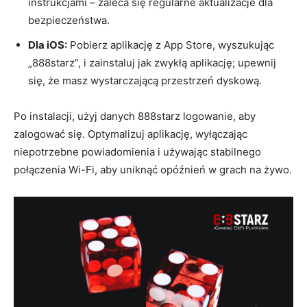
instrukcjami – zaleca się regularne aktualizacje dla
bezpieczeństwa.
Dla iOS:
Pobierz aplikację z App Store, wyszukując
„888starz”, i zainstaluj jak zwykłą aplikację; upewnij
się, że masz wystarczającą przestrzeń dyskową.
Po instalacji, użyj danych 888starz logowanie, aby
zalogować się. Optymalizuj aplikację, wyłączając
niepotrzebne powiadomienia i używając stabilnego
połączenia Wi-Fi, aby uniknąć opóźnień w grach na żywo.