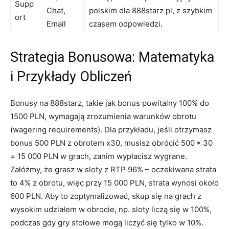
Supp
Chat,
polskim dla 888starz pl, z szybkim
ort
Email
czasem odpowiedzi.
Strategia Bonusowa: Matematyka
i Przykłady Obliczeń
Bonusy na 888starz, takie jak bonus powitalny 100% do
1500 PLN, wymagają zrozumienia warunków obrotu
(wagering requirements). Dla przykładu, jeśli otrzymasz
bonus 500 PLN z obrotem x30, musisz obrócić 500 * 30
= 15 000 PLN w grach, zanim wypłacisz wygrane.
Załóżmy, że grasz w sloty z RTP 96% – oczekiwana strata
to 4% z obrotu, więc przy 15 000 PLN, strata wynosi około
600 PLN. Aby to zoptymalizować, skup się na grach z
wysokim udziałem w obrocie, np. sloty liczą się w 100%,
podczas gdy gry stołowe mogą liczyć się tylko w 10%.