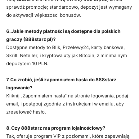
sprawdź promocje; standardowo, depozyt jest wymagany
do aktywacji większości bonusów.
6. Jakie metody płatności są dostępne dla polskich
graczy (888starz pl)?
Dostępne metody to Blik, Przelewy24, karty bankowe,
Skrill, Neteller, i kryptowaluty jak Bitcoin, z minimalnym
depozytem 10 PLN.
7. Co zrobić, jeśli zapomniałem hasła do 888starz
logowanie?
Kliknij „Zapomniałem hasła” na stronie logowania, podaj
email, i postępuj zgodnie z instrukcjami w emailu, aby
zresetować hasło.
8. Czy 888starz ma program lojalnościowy?
Tak, oferuje program VIP z poziomami, które zapewniają