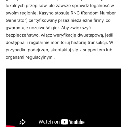
lokalnych przepisów, ale zawsze sprawdź legalność w
swoim regionie. Kasyno stosuje RNG (Random Number
Generator) certyfikowany przez niezależne firmy, co
gwarantuje uczciwość gier. Aby zwiększyć
bezpieczeństwo, włącz weryfikację dwuetapową, jeśli
dostępna, i regularnie monitoruj historię transakcji. W
przypadku podejrzeń, skontaktuj się z supportem lub
organami regulacyjnymi.