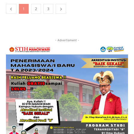
1
2
3
- Advertisment -