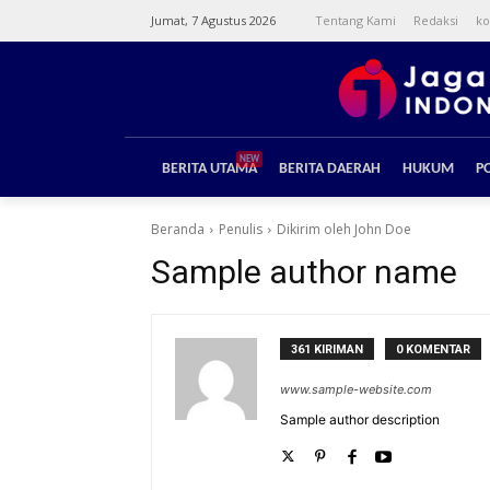
Jumat, 7 Agustus 2026
Tentang Kami
Redaksi
ko
NEW
BERITA UTAMA
BERITA DAERAH
HUKUM
PO
Beranda
Penulis
Dikirim oleh John Doe
Sample author name
361 KIRIMAN
0 KOMENTAR
www.sample-website.com
Sample author description