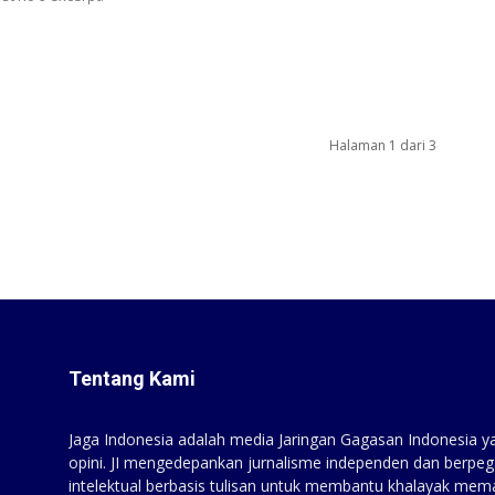
Halaman 1 dari 3
Tentang Kami
Jaga Indonesia adalah media Jaringan Gagasan Indonesia yan
opini. JI mengedepankan jurnalisme independen dan berpeg
intelektual berbasis tulisan untuk membantu khalayak mem