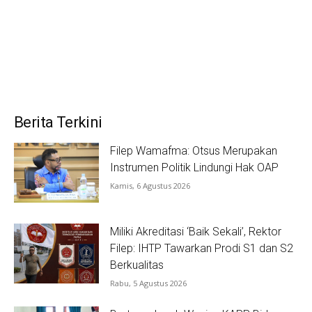
Berita Terkini
Filep Wamafma: Otsus Merupakan
Instrumen Politik Lindungi Hak OAP
Kamis, 6 Agustus 2026
Miliki Akreditasi ‘Baik Sekali’, Rektor
Filep: IHTP Tawarkan Prodi S1 dan S2
Berkualitas
Rabu, 5 Agustus 2026