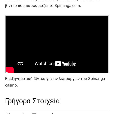
βίντεο που παρουσιάζει το Spinanga com:
Επεξηγηματικό βίντεο για τις λειτουργίες του Spinanga
casino.
Γρήγορα Στοιχεία