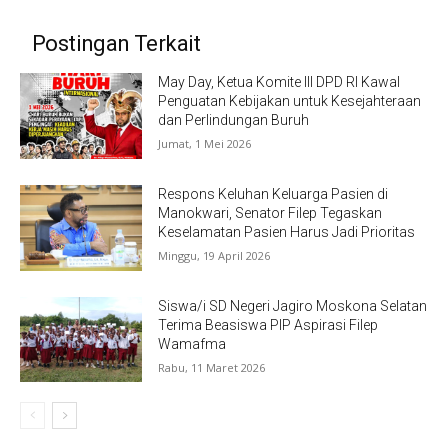
Postingan Terkait
May Day, Ketua Komite III DPD RI Kawal
Penguatan Kebijakan untuk Kesejahteraan
dan Perlindungan Buruh
Jumat, 1 Mei 2026
Respons Keluhan Keluarga Pasien di
Manokwari, Senator Filep Tegaskan
Keselamatan Pasien Harus Jadi Prioritas
Minggu, 19 April 2026
Siswa/i SD Negeri Jagiro Moskona Selatan
Terima Beasiswa PIP Aspirasi Filep
Wamafma
Rabu, 11 Maret 2026