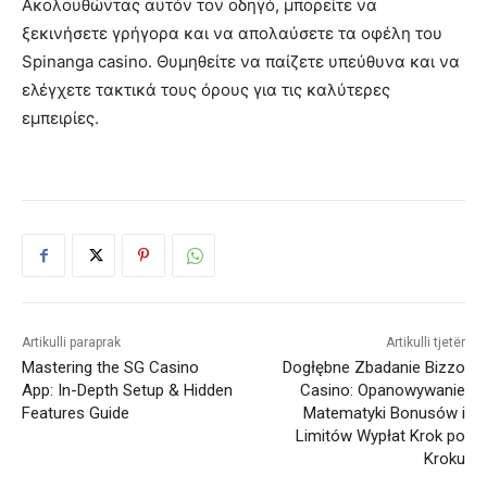
Ακολουθώντας αυτόν τον οδηγό, μπορείτε να
ξεκινήσετε γρήγορα και να απολαύσετε τα οφέλη του
Spinanga casino. Θυμηθείτε να παίζετε υπεύθυνα και να
ελέγχετε τακτικά τους όρους για τις καλύτερες
εμπειρίες.
Artikulli paraprak
Artikulli tjetër
Mastering the SG Casino
Dogłębne Zbadanie Bizzo
App: In-Depth Setup & Hidden
Casino: Opanowywanie
Features Guide
Matematyki Bonusów i
Limitów Wypłat Krok po
Kroku