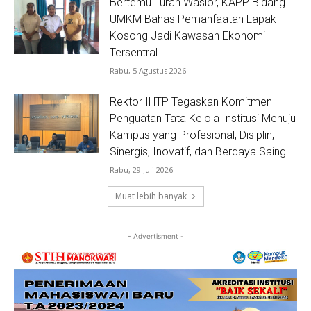
Bertemu Lurah Wasior, KAPP Bidang
UMKM Bahas Pemanfaatan Lapak
Kosong Jadi Kawasan Ekonomi
Tersentral
Rabu, 5 Agustus 2026
Rektor IHTP Tegaskan Komitmen
Penguatan Tata Kelola Institusi Menuju
Kampus yang Profesional, Disiplin,
Sinergis, Inovatif, dan Berdaya Saing
Rabu, 29 Juli 2026
Muat lebih banyak
- Advertisment -